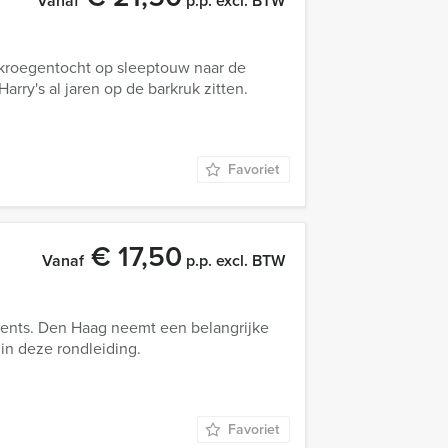
Vanaf
p.p. excl. BTW
kroegentocht op sleeptouw naar de
rry's al jaren op de barkruk zitten.
Favoriet
€ 17,50
Vanaf
p.p. excl. BTW
vents. Den Haag neemt een belangrijke
 in deze rondleiding.
Favoriet