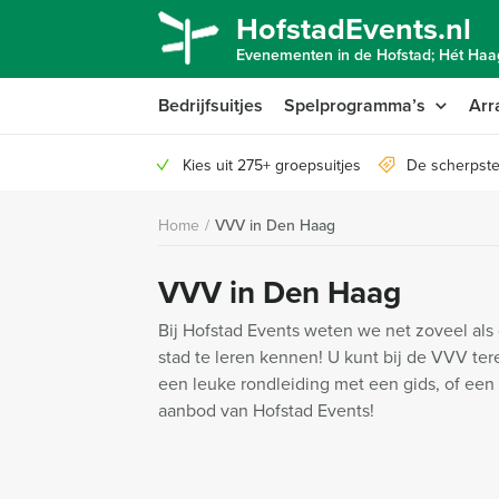
HofstadEvents.nl
Evenementen in de Hofstad; Hét Haag
Bedrijfsuitjes
Spelprogramma’s
Arr
Kies uit 275+ groepsuitjes
De scherpste
Home
/
VVV in Den Haag
VVV in Den Haag
Bij Hofstad Events weten we net zoveel al
stad te leren kennen! U kunt bij de VVV tere
een leuke rondleiding met een gids, of een 
aanbod van Hofstad Events!