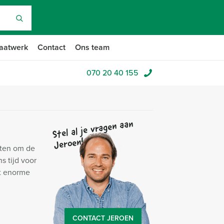
aatwerk
Contact
Ons team
070 20 40 155
Stel al je vragen aan
Jeroen!
iten om de
s tijd voor
et enorme
CONTACT JEROEN