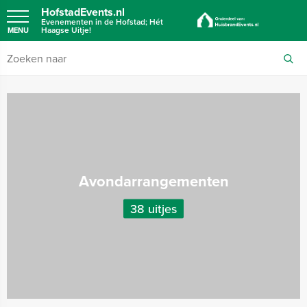
HofstadEvents.nl
Evenementen in de Hofstad; Hét
Haagse Uitje!
MENU
Avondarrangementen
38 uitjes