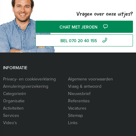
Vragen over onze uitjes?
CHAT MET JEROEN
BEL 070 20 40 155
INFORMATIE
Privacy- en cookieverklaring
Algemene voorwaarden
Annuleringsverzekering
Vraag & antwoord
Categorieën
Nieuwsbrief
Organisatie
Referenties
Activiteiten
Vacatures
Services
Sitemap
Video’s
Links