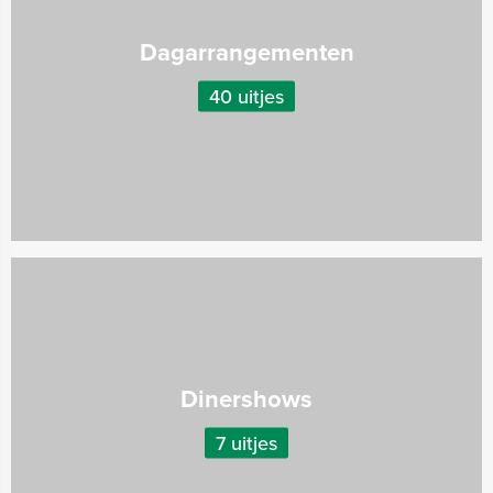
Dagarrangementen
40 uitjes
Dinershows
7 uitjes