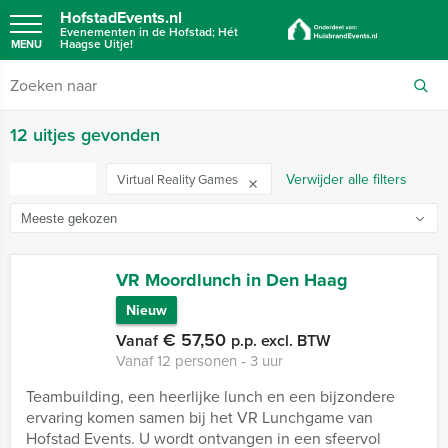
HofstadEvents.nl
Evenementen in de Hofstad; Hét
Haagse Uitje!
MENU
12 uitjes gevonden
FILTER
Verwijder alle filters
Virtual Reality Games
VR Moordlunch in Den Haag
Nieuw
€ 57,50
Vanaf
p.p. excl. BTW
Vanaf 12 personen ‐ 3 uur
Teambuilding, een heerlijke lunch en een bijzondere
ervaring komen samen bij het VR Lunchgame van
Hofstad Events. U wordt ontvangen in een sfeervol