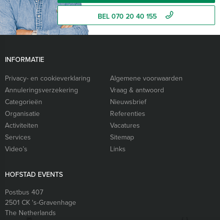
BEL 070 20 40 155
INFORMATIE
Privacy- en cookieverklaring
Algemene voorwaarden
Annuleringsverzekering
Vraag & antwoord
Categorieën
Nieuwsbrief
Organisatie
Referenties
Activiteiten
Vacatures
Services
Sitemap
Video’s
Links
HOFSTAD EVENTS
Postbus 407
2501 CK
's-Gravenhage
The Netherlands