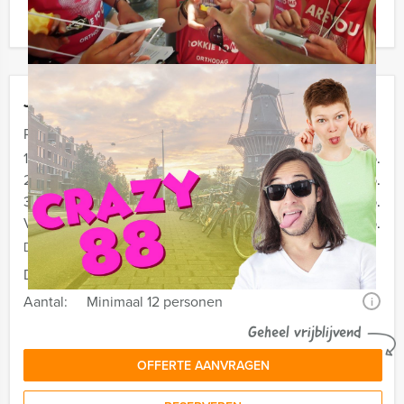
minder personen boeken!
Jouw uitje
Prijs :
12 - 19 personen
€ 29,50 p.p.
20 - 29 personen
€ 27,50 p.p.
30 - 39 personen
€ 24,50 p.p.
Vanaf 40 personen
€ 22,50 p.p.
De prijzen zijn exclusief BTW
Duur:
2 uur en 30 minuten
Aantal:
Minimaal 12 personen
i
Geheel vrijblijvend
OFFERTE AANVRAGEN