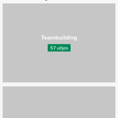
Teambuilding
57 uitjes