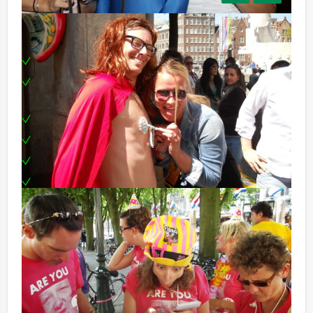
Inclusief:
Enthousiaste begeleiding
1 drankje per persoon (bier, fris, huiswijn, koffie en
thee)
Tablet per team
Leuke prijs voor het winnende team
Filmpjes ontvangt u na afloop digitaal
Te boeken op uw gewenste dag en tijdstip!
We kunnen de opdrachten aanpassen aan de wensen
van de groep, van een beetje crazy tot héél crazy!
Reservering voor kleinere groepen:
Komt u niet aan het minimale aantal deelnemers voor
dit spelprogramma? Als u bereid bent voor het
minimale aantal te betalen, kunt u ook gewoon voor