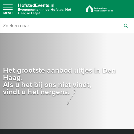
HofstadEvents.nl
Evenementen in de Hofstad; Hét
Haagse Uitje!
MENU
Het grootste aanbod uitjes in Den
Haag.
Als u het bij ons niet vindt,
vindt u het nergens.