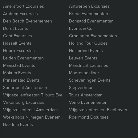
Amersfoort Excursies
Antwerpen Excursies
Arnhem Excursies
Breda Evenementen
Den Bosch Evenementen
Domstad Evenementen
Dordt Events
Events & Co
Gent Excursies
Groningen Evenementen
Hasselt Events
Holland Tour Guides
Hoorn Excursies
Huisbrand Events
Leiden Evenementen
Leuven Events
Maasstad Events
Maastricht Excursies
Mokum Events
Moordspeldiner
Prinsenstad Events
Scheveningen Events
Speurtocht Amsterdam
Stepverhuur
Vrijgezellenfeesten Tilburg Events
Tours Amsterdam
Valkenburg Excursies
Venlo Evenementen
Vrijgezellenfeest Amsterdam
Vrijgezellenfeesten Eindhoven Excursies
Workshops Nijmegen Evenementen
Roermond Excursies
Haarlem Events