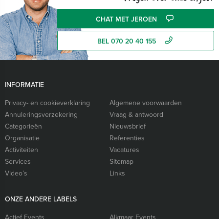
CHAT MET JEROEN
BEL 070 20 40 155
INFORMATIE
Privacy- en cookieverklaring
Algemene voorwaarden
Annuleringsverzekering
Vraag & antwoord
Categorieën
Nieuwsbrief
Organisatie
Referenties
Activiteiten
Vacatures
Services
Sitemap
Video’s
Links
ONZE ANDERE LABELS
Actief Events
Alkmaar Events