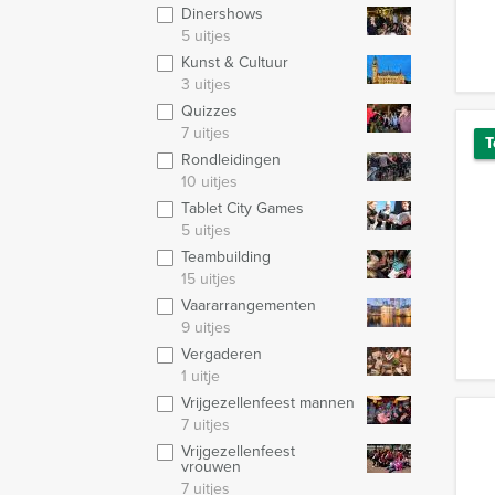
Dinershows
5 uitjes
Kunst & Cultuur
3 uitjes
Quizzes
7 uitjes
T
Rondleidingen
10 uitjes
Tablet City Games
5 uitjes
Teambuilding
15 uitjes
Vaararrangementen
9 uitjes
Vergaderen
1 uitje
Vrijgezellenfeest mannen
7 uitjes
Vrijgezellenfeest
vrouwen
7 uitjes