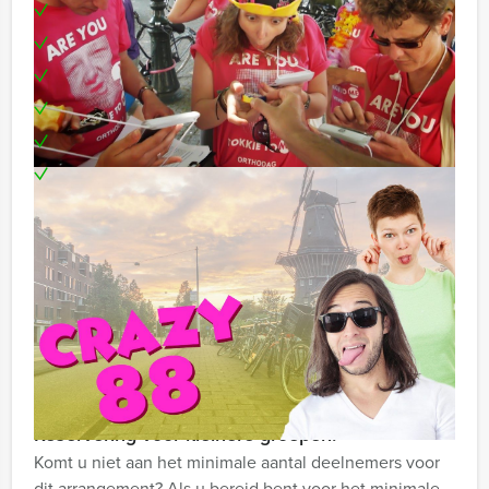
Enthousiaste begeleiding
Filmcamera tijdens het spel
Filmpjes ontvangt u na afloop digitaal
Uitgebreide 3-gangen lunch
Leuke prijs voor het winnende team
Te boeken op uw gewenste dag en tijdstip!
Crazy Tip:
Niet telkens uw knip hoeven trekken om uw drankje af
te rekenen tijdens uw Crazy Lunch? Voor € 13,50 per
persoon per uur (excl. BTW) kunt u gebruikmaken van
het drankarrangement, waarbij u onbeperkt kunt
genieten van bier, fris, huiswijn, koffie en thee. Zo
komt u achteraf niet voor verrassingen te staan!
Reservering voor kleinere groepen:
Komt u niet aan het minimale aantal deelnemers voor
dit arrangement? Als u bereid bent voor het minimale