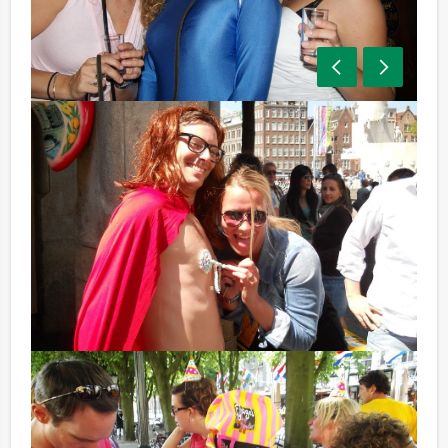
Programma-indicatie:
13.00 - 14.00 uur Voorgerecht
14.00 - 15.00 uur Crazy game deel 1
15.00 - 16.00 uur Hoofdgerecht
16.00 - 17.00 uur Crazy game deel 2
17.00 - 18.00 uur Nagerecht
Bovengenoemde tijden zijn indicatief en kunnen naar
uw wensen worden aangepast. Neem voor meer
informatie contact op met onze professionele
medewerkers.
Inclusief: