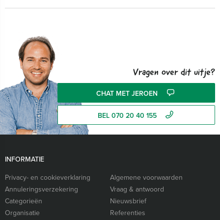
Vragen over dit uitje?
CHAT MET JEROEN
BEL 070 20 40 155
INFORMATIE
Privacy- en cookieverklaring
Algemene voorwaarden
Annuleringsverzekering
Vraag & antwoord
Categorieën
Nieuwsbrief
Organisatie
Referenties