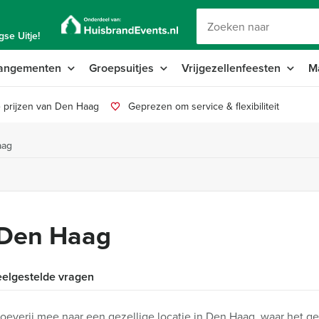
se Uitje!
angementen
Groepsuitjes
Vrijgezellenfeesten
M
 prijzen van Den Haag
Geprezen om service & flexibiliteit
aag
n Den Haag
elgestelde vragen
everij mee naar een gezellige locatie in Den Haag, waar het ge