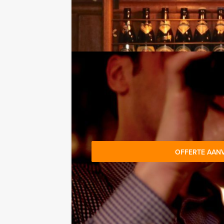
Proeverij mogelijkheden:
Belgische bieren beginner proeverij: I
Nederlandse bieren beginner proeverij
Belgische en Nederlandse beginner pr
Reservering voor kleinere groepe
Komt u niet aan het minimale aantal d
gewoon voor minder personen boeke
OFFERTE AAN