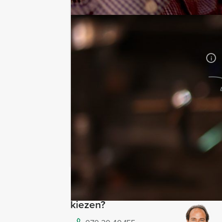
Jouw uitje
Prijs:
Vanaf
€ 44,50 p.p. excl.
BTW
Duur:
1 uur en 30 minuten
Aantal:
Minimaal 12 personen
i
Geheel vrijblijvend
OFFERTE AANVRAGEN
RESERVEREN
Ik heb een vraag over dit uitje
Hulp nodig bij het
kiezen?