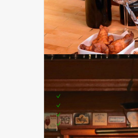
Inclusief:
Begeleiding
Biercafé in Den Haag
Proeverijtje van diverse verschill
Te boeken op uw gewenste dag en