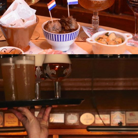
ende biertjes
 tijdstip!