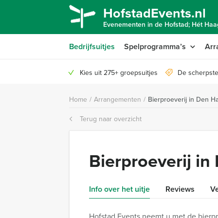
HofstadEvents.nl
Evenementen in de Hofstad; Hét Haag
Bedrijfsuitjes
Spelprogramma’s
Arr
Kies uit 275+ groepsuitjes
De scherpste
Home
/
Arrangementen
/
Bierproeverij in Den H
Terug naar overzicht
Bierproeverij i
Info over het uitje
Reviews
Ve
Hofstad Events neemt u met de bierpro