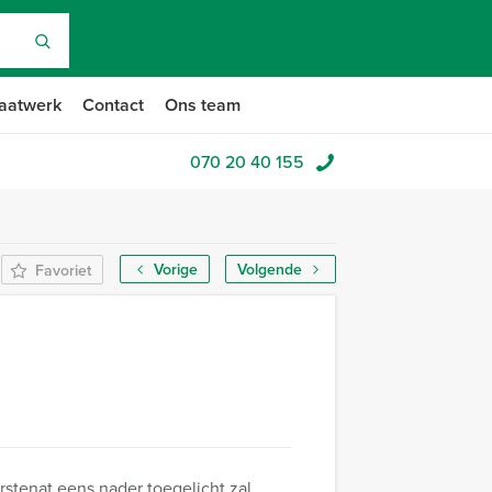
aatwerk
Contact
Ons team
070 20 40 155
Vorige
Volgende
Favoriet
rstenat eens nader toegelicht zal