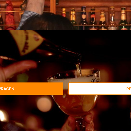
nclusief
: meerprijs € 2,50 p.p. excl. BTW
oeverij: meerprijs € 5,00 p.p. excl. BTW
n:
eelnemers voor dit arrangement? Als u bereid bent voor het mini
n.
VRAGEN
R