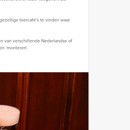
gezellige biercafé's te vinden waar
ten van verschillende Nederlandse of
en 'monteren'.