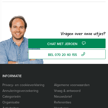
Vragen over onze uitjes?
CHAT MET JEROEN
BEL 070 20 40 155
INFORMATIE
Privacy- en cookieverklaring
Algemene voorwaarden
Annuleringsverzekering
Vraag & antwoord
Categorieën
Nieuwsbrief
Organisatie
Referenties