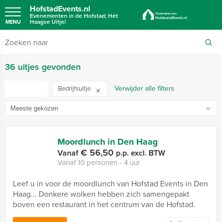
HofstadEvents.nl
Evenementen in de Hofstad; Hét
Haagse Uitje!
MENU
36 uitjes gevonden
Verwijder alle filters
FILTER
Bedrijfsuitje
Moordlunch in Den Haag
€ 56,50
Vanaf
p.p. excl. BTW
Vanaf 10 personen ‐ 4 uur
Leef u in voor de moordlunch van Hofstad Events in Den
Haag... Donkere wolken hebben zich samengepakt
boven een restaurant in het centrum van de Hofstad.