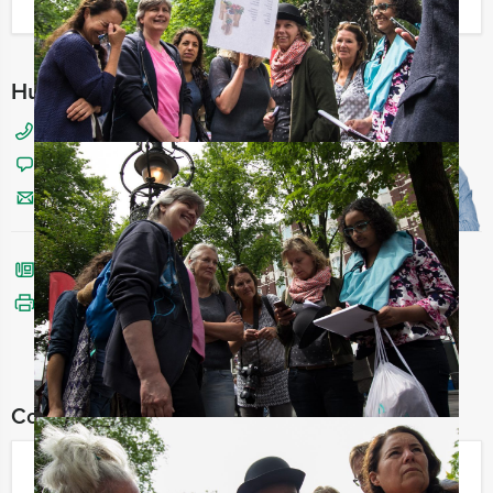
Ik heb een vraag over dit uitje
Hulp nodig bij het kiezen?
070 20 40 155
Chat met Jeroen
Stuur ons een mailtje
Bel mij terug
Bekijk printbare versie
Combineer dit uitje met:
De Jongens tegen de Meisjes in Den
Haag