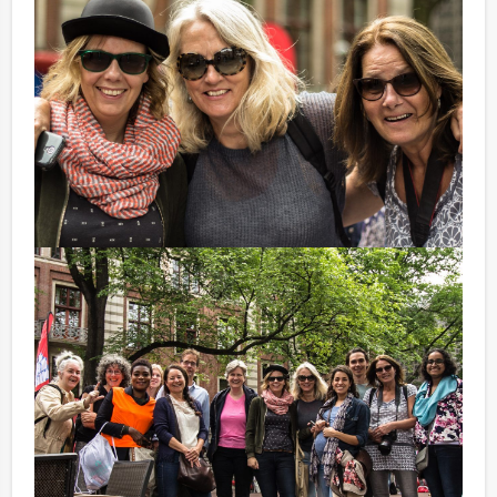
12.00 – 13.00 Lunch
Hofstad Events verwelkomt u met een heerlijke lunch
en een korte uitleg over het ludieke ‘Wie is de Rat’.
Geniet van een rijk gevulde menukaart in het centrum
van Den Haag als introductie op een gezellige middag
vol vermaak.
13.00 – 16.30 Wie is de Rat
Tijdens dit spel moet u allerlei spannende, grappige of
uitdagende opdrachten volbrengen, maar er is
natuurlijk iemand die de boel zit te verstieren!
Probeer met uw team alle opdrachten zo goed
mogelijk te volbrengen en probeer uit te vinden wie
deze ‘Rat’ eigenlijk is. Hij of zij zal het u namelijk niet
gemakkelijk maken.
16.30 – 17.30 Smartlappen borrel
Een uurtje gezellig borrelen onder de fabuleuze