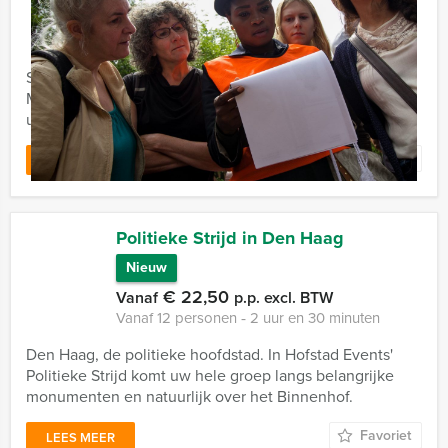
€ 27,50
Vanaf
p.p. excl. BTW
Vanaf 12 personen ‐ 2 uur
Speel de strijd der seksen met 'De Jongens tegen de
Meisjes' van Hofstad Events in Den Haag en maak van
uw uitje een verrassende en opzienbarende wedstrijd.
Favoriet
LEES MEER
Politieke Strijd in Den Haag
Nieuw
€ 22,50
Vanaf
p.p. excl. BTW
Vanaf 12 personen ‐ 2 uur en 30 minuten
Den Haag, de politieke hoofdstad. In Hofstad Events'
Politieke Strijd komt uw hele groep langs belangrijke
monumenten en natuurlijk over het Binnenhof.
Favoriet
LEES MEER