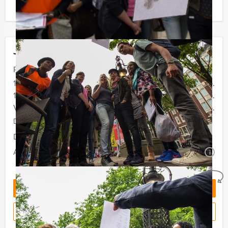
personen boeken!
Jouw uitje
Prijs :
12 - 14 personen
€ 89,50 p.p.
15 - 29 personen
€ 84,50 p.p.
Vanaf 30 personen
€ 79,50 p.p.
De prijzen zijn exclusief BTW
Duur:
5 uur en 30 minuten
Aantal:
Minimaal 12 personen
i
Geheel vrijblijvend
OFFERTE AANVRAGEN
RESERVEREN