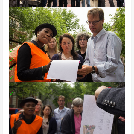
kaskrakers van Nederlandse artiesten. Een echt Haags
café wordt bezocht en de smartlappen kunnen
beginnen. De teksten van de liedjes worden verstrekt,
zodat er geen enkel excuus is om niet mee te zingen!
Inclusief:
Heerlijke lunch
Enthousiaste begeleiding
Gezellige accordeonist
Onbeperkt bier, fris, huiswijn, koffie en thee
tijdens de borrel
Te boeken op uw gewenste dag en tijdstip!
Reservering voor kleinere groepen:
Komt u niet aan het minimale aantal deelnemers voor
dit arrangement? Als u bereid bent voor het minimale
aantal te betalen, kunt u ook gewoon voor minder