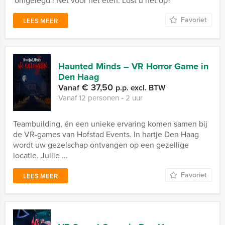
'omgelegd´! Net voor het eten. Lost u het op?
Favoriet
LEES MEER
Haunted Minds – VR Horror Game in
Den Haag
€ 37,50
Vanaf
p.p. excl. BTW
Vanaf 12 personen ‐ 2 uur
Teambuilding, én een unieke ervaring komen samen bij
de VR-games van Hofstad Events. In hartje Den Haag
wordt uw gezelschap ontvangen op een gezellige
locatie. Jullie ...
Favoriet
LEES MEER