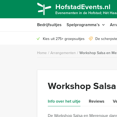
HofstadEvents.nl
Evenementen in de Hofstad; Hét Haag
Bedrijfsuitjes
Spelprogramma’s
Arr
Kies uit 275+ groepsuitjes
De scherpste
Home
/
Arrangementen
/
Workshop Salsa en Me
Workshop Salsa
Info over het uitje
Reviews
Ve
De Workshop Salsa en Merengue danse