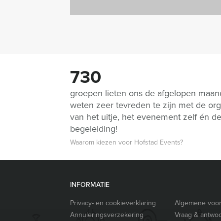
730
groepen lieten ons de afgelopen maa
weten zeer tevreden te zijn met de org
van het uitje, het evenement zelf én d
begeleiding!
Waarom kiezen voor Hofstad Events?
INFORMATIE
Privacy- en cookieverklaring
Algemene voo
Annuleringsverzekering
Vraag & antwo