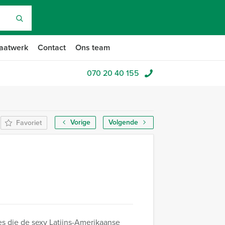
aatwerk
Contact
Ons team
070 20 40 155
Vorige
Volgende
Favoriet
s die de sexy Latijns-Amerikaanse