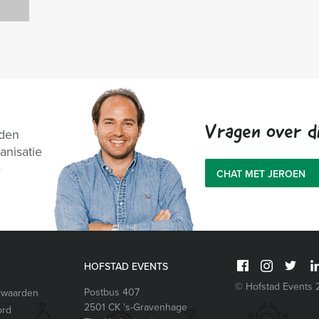
Vragen over di
nden
anisatie
e
CHAT MET JEROEN
HOFSTAD EVENTS
© Hofstad Events
Postbus 407
rwaarden
2501 CK
's-Gravenhage
ord