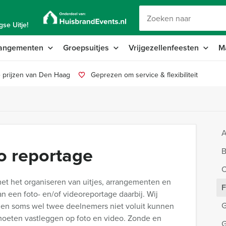
se Uitje!
angementen
Groepsuitjes
Vrijgezellenfeesten
M
 prijzen van Den Haag
Geprezen om service & flexibiliteit
A
eo reportage
B
C
met het organiseren van uitjes, arrangementen en
F
n een foto- en/of videoreportage daarbij. Wij
G
 en soms wel twee deelnemers niet voluit kunnen
 moeten vastleggen op foto en video. Zonde en
G