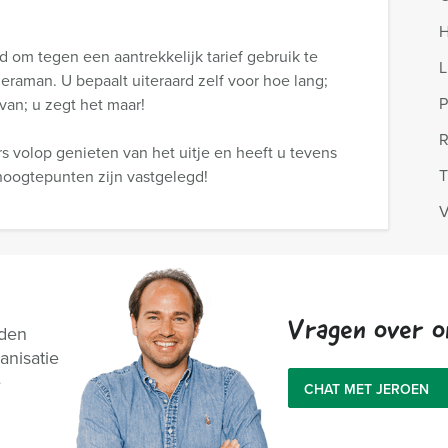
H
 om tegen een aantrekkelijk tarief gebruik te
L
raman. U bepaalt uiteraard zelf voor hoe lang;
P
van; u zegt het maar!
R
 volop genieten van het uitje en heeft u tevens
T
oogtepunten zijn vastgelegd!
V
Vragen over o
nden
anisatie
e
CHAT MET JEROEN