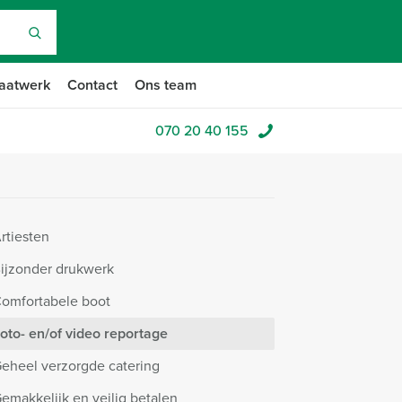
aatwerk
Contact
Ons team
070 20 40 155
rtiesten
ijzonder drukwerk
omfortabele boot
oto- en/of video reportage
eheel verzorgde catering
emakkelijk en veilig betalen