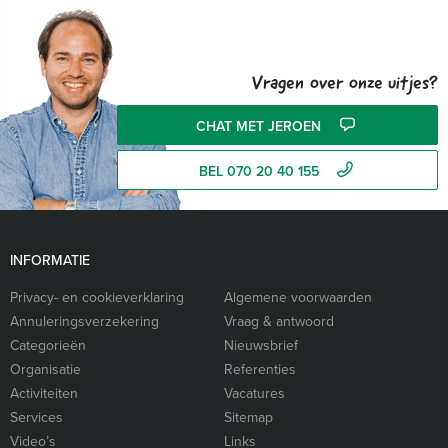
Vragen over onze uitjes?
CHAT MET JEROEN
BEL 070 20 40 155
INFORMATIE
Privacy- en cookieverklaring
Algemene voorwaarden
Annuleringsverzekering
Vraag & antwoord
Categorieën
Nieuwsbrief
Organisatie
Referenties
Activiteiten
Vacatures
Services
Sitemap
Video’s
Links