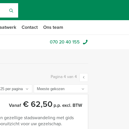
aatwerk
Contact
Ons team
070 20 40 155
Pagina 4 van 4
€ 62,50
Vanaf
p.p. excl. BTW
en gezellige stadswandeling met gids
ooruitzicht voor uw gezelschap.