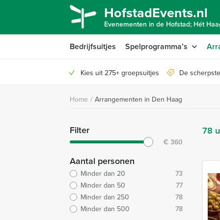
HofstadEvents.nl
Evenementen in de Hofstad; Hét Haag
Bedrijfsuitjes
Spelprogramma’s
Arr
Kies uit 275+ groepsuitjes
De scherpste
Home
/
Arrangementen in Den Haag
Filter
78 u
€
360
Aantal personen
Minder dan 20
73
Minder dan 50
77
Minder dan 250
78
Minder dan 500
78