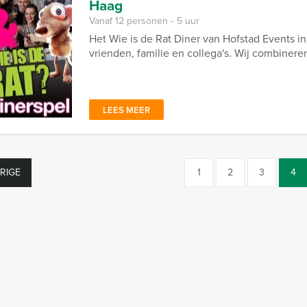
Haag
Vanaf 12 personen ‐ 5 uur
Het Wie is de Rat Diner van Hofstad Events i
vrienden, familie en collega's. Wij combinere
LEES MEER
RIGE
1
2
3
4