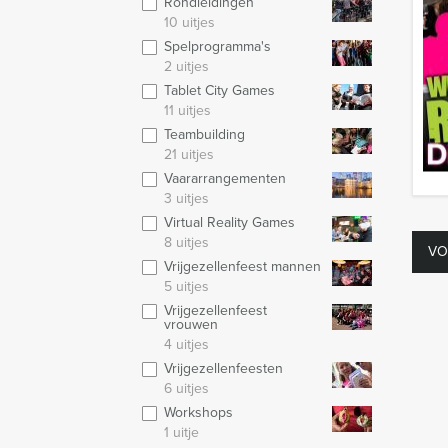
Rondleidingen
10 uitjes
Spelprogramma's
2 uitjes
Tablet City Games
11 uitjes
Teambuilding
21 uitjes
Vaararrangementen
3 uitjes
Virtual Reality Games
8 uitjes
VO
Vrijgezellenfeest mannen
5 uitjes
Vrijgezellenfeest
vrouwen
4 uitjes
Vrijgezellenfeesten
6 uitjes
Workshops
1 uitje