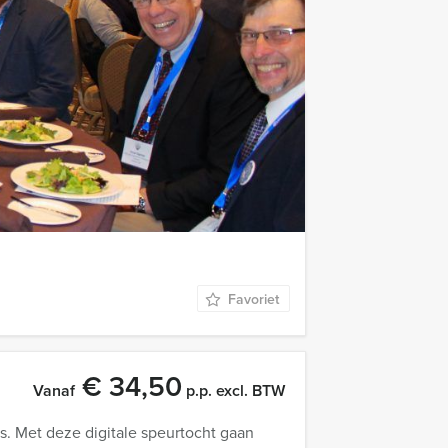
€ 22,50
Vanaf
p.p. excl. BTW
Haag speurtocht ontdekt u de oudste
Favoriet
€ 34,50
Vanaf
p.p. excl. BTW
. Met deze digitale speurtocht gaan