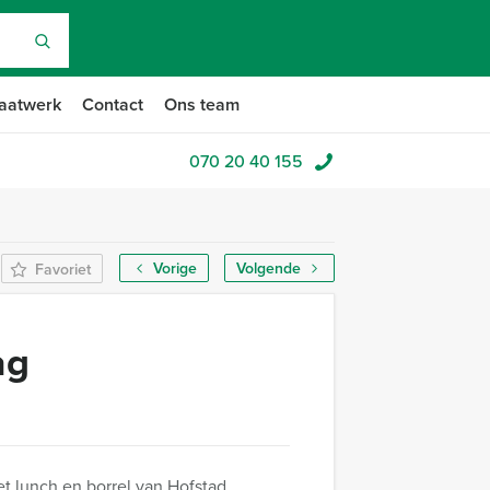
aatwerk
Contact
Ons team
070 20 40 155
Vorige
Volgende
Favoriet
ag
t lunch en borrel van Hofstad