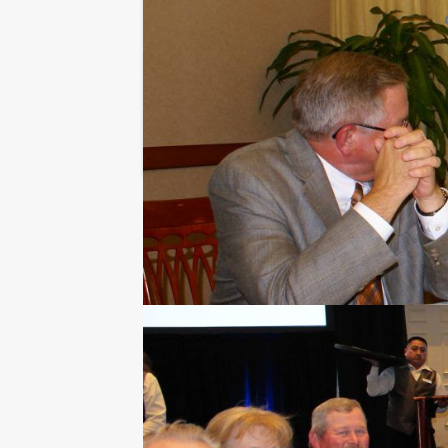
OFFERTE AANVRAGEN
RESERVEREN
Ik heb een vraag over dit uitje
Hulp nodig bij het
kiezen?
070 20 40 155
Chat met Jeroen
Stuur ons een mailtje
Bel mij terug
Bekijk printbare versie