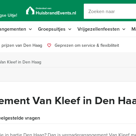
se Uitje!
angementen
Groepsuitjes
Vrijgezellenfeesten
M
 prijzen van Den Haag
Geprezen om service & flexibiliteit
an Kleef in Den Haag
ement Van Kleef in Den Ha
elgestelde vragen
tie in hartje Den Haag? Dan is vergaderarrangement Van Kleef me