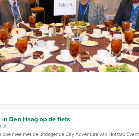
 uur en 30 minuten
gt u naar de oudste plekjes van Den Haag; tijdens de Old Den 
n van de stad.
 in Den Haag op de fiets
 uur
en doe mee met de uitdagende City Adventure van Hofstad Events