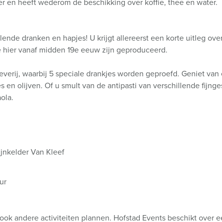
er en heeft wederom de beschikking over koffie, thee en water.
lende dranken en hapjes! U krijgt allereerst een korte uitleg o
ie hier vanaf midden 19e eeuw zijn geproduceerd.
verij, waarbij 5 speciale drankjes worden geproefd. Geniet van 
 en olijven. Of u smult van de antipasti van verschillende fijng
ola.
jnkelder Van Kleef
ur
 ook andere activiteiten plannen. Hofstad Events beschikt over