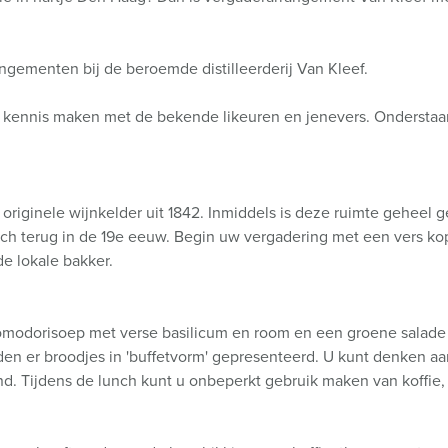
ngementen bij de beroemde distilleerderij Van Kleef.
 kennis maken met de bekende likeuren en jenevers. Onderstaand
 originele wijnkelder uit 1842. Inmiddels is deze ruimte geheel
zich terug in de 19e eeuw. Begin uw vergadering met een vers kop
de lokale bakker.
modorisoep met verse basilicum en room en een groene salade v
en er broodjes in 'buffetvorm' gepresenteerd. U kunt denken aan
d. Tijdens de lunch kunt u onbeperkt gebruik maken van koffie, 