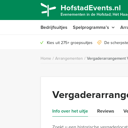
HofstadEvents.nl
Evenementen in de Hofstad; Hét Haag
Bedrijfsuitjes
Spelprogramma’s
Arr
Kies uit 275+ groepsuitjes
De scherpste
Home
/
Arrangementen
/
Vergaderarrangement V
Vergaderarrang
Info over het uitje
Reviews
Ve
Zoekt u een historische vergaderloca