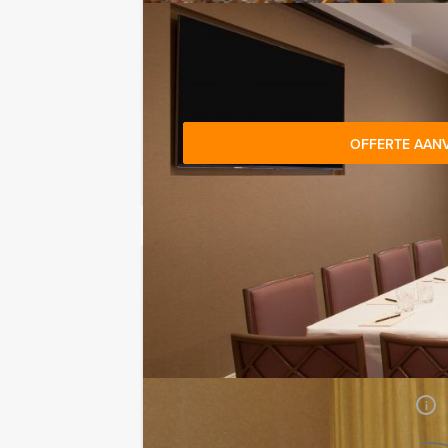
OFFERTE AAN
Jouw uitje
Prijs:
Vanaf
€ 79,50 p.p. excl.
BTW
Duur:
7 uur
Aantal:
Minimaal 10 personen
i
Geheel vrijblijvend