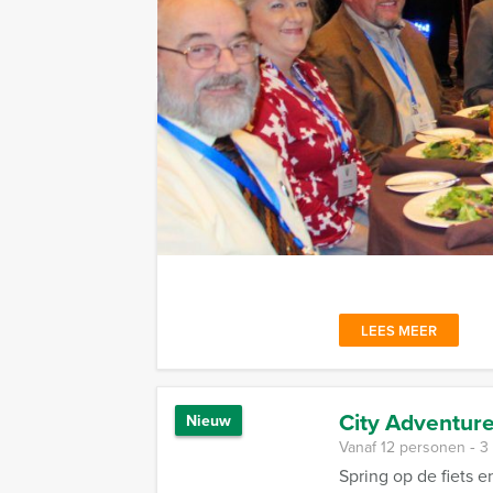
Combineer dit uitje met:
Old Den Haag
Vanaf 12 personen ‐ 2
Hofstad Events bren
bezienswaardighede
LEES MEER
City Adventure
Nieuw
Vanaf 12 personen ‐ 3
Spring op de fiets 