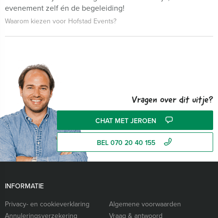
evenement zelf én de begeleiding!
Waarom kiezen voor Hofstad Events?
Vragen over dit uitje?
CHAT MET JEROEN
BEL 070 20 40 155
INFORMATIE
Privacy- en cookieverklaring
Algemene voorwaarden
Annuleringsverzekering
Vraag & antwoord