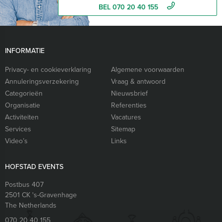
BEL 070 20 40 155
INFORMATIE
Privacy- en cookieverklaring
Algemene voorwaarden
Annuleringsverzekering
Vraag & antwoord
Categorieën
Nieuwsbrief
Organisatie
Referenties
Activiteiten
Vacatures
Services
Sitemap
Video’s
Links
HOFSTAD EVENTS
Postbus 407
2501 CK
's-Gravenhage
The Netherlands
070 20 40 155