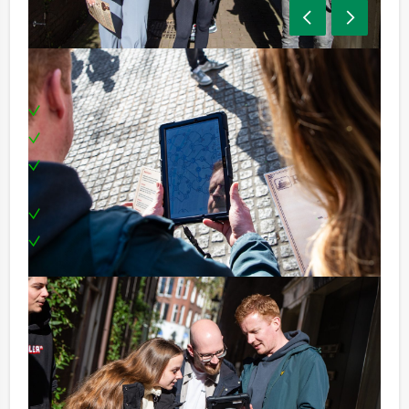
Inclusief:
Tablets
Enthousiaste begeleiding
Uitgebreid 3-gangen diner in drie verschillende
restaurants
Een leuke prijs voor het winnende team
Te boeken op de door jullie gewenste dag en
tijdstip!
Tip:
Niet telkens uw knip hoeven trekken om uw drankje af
te rekenen? Voor € 13,50 per persoon per uur (excl.
BTW) kunt u gebruikmaken van het drankarrangement,
waarbij u onbeperkt kunt genieten van bier, fris,