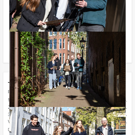
huiswijn, koffie en thee. En... zo komt u ook achteraf
niet voor verrassingen te staan!
Reservering voor kleinere groepen:
Komt u niet aan het minimale aantal deelnemers voor
deze activiteit? Als u bereid bent voor het minimale
aantal te betalen, kunt u ook gewoon voor minder
personen boeken!
Jouw uitje
Prijs :
12 - 19 personen
€ 72,50 p.p.
20 - 29 personen
€ 69,50 p.p.
30 - 39 personen
€ 66,50 p.p.
Vanaf 40 personen
€ 64,50 p.p.
De prijzen zijn exclusief BTW