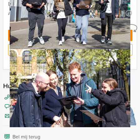
Duur:
5 uur
Aantal:
Minimaal 12 personen
i
Geheel vrijblijvend
OFFERTE AANVRAGEN
RESERVEREN
Ik heb een vraag over dit uitje
Hulp nodig bij het kiezen?
070 20 40 155
Chat met Jeroen
Stuur ons een mailtje
Bel mij terug