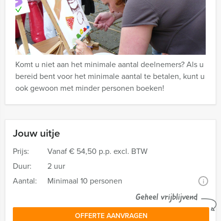
Te boeken op uw gewenste dag en tijdstip!
De workshops van Hofstad Events kunnen in het
Nederlands, maar ook in het Engels worden gehouden.
Komt u niet aan het minimale aantal deelnemers? Als u
bereid bent voor het minimale aantal te betalen, kunt u
ook gewoon met minder personen boeken!
Jouw uitje
Prijs:
Vanaf
€ 54,50 p.p. excl. BTW
Duur:
2 uur
Aantal:
Minimaal 10 personen
i
Geheel vrijblijvend
OFFERTE AANVRAGEN