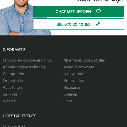
CHAT MET JEROEN
BEL 070 20 40 155
INFORMATIE
Privacy- en cookieverklaring
Algemene voorwaarden
Annuleringsverzekering
Vraag & antwoord
Categorieën
Nieuwsbrief
Organisatie
Referenties
Activiteiten
Vacatures
Services
Sitemap
Video’s
Links
HOFSTAD EVENTS
Postbus 407