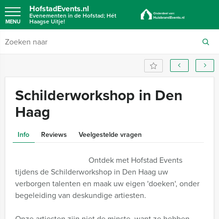
HofstadEvents.nl
Evenementen in de Hofstad; Hét
Haagse Uitje!
MENU
Schilderworkshop in Den
Haag
Info
Reviews
Veelgestelde vragen
Ontdek met Hofstad Events
tijdens de Schilderworkshop in Den Haag uw
verborgen talenten en maak uw eigen 'doeken', onder
begeleiding van deskundige artiesten.
Onze artiesten zijn niet de minste, want ze hebben