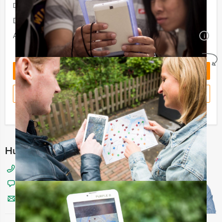
De prijzen zijn exclusief BTW
Duur:
2 uur en 30 minuten
Aantal:
Minimaal 12 personen
i
Geheel vrijblijvend
OFFERTE AANVRAGEN
RESERVEREN
Ik heb een vraag over dit uitje
Hulp nodig bij het kiezen?
070 20 40 155
Chat met Jeroen
Stuur ons een mailtje