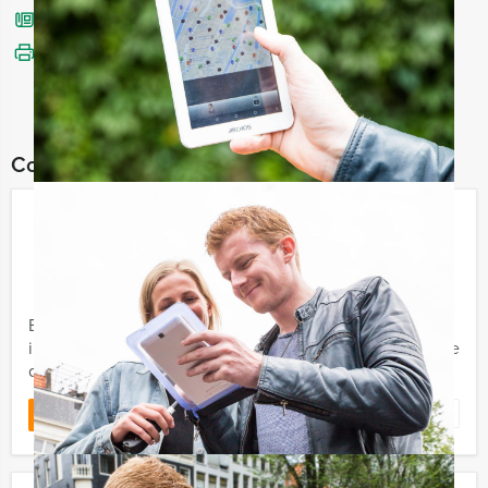
Bel mij terug
Bekijk printbare versie
Combineer dit uitje met:
Ik Hou van Holland Lunch in Den
Haag
€ 54,50
Vanaf
p.p. excl. BTW
Vanaf 12 personen ‐ 3 uur en 30 minuten
Beleef de Ik Hou van Holland Lunch met Hofstad Events
in Den Haag, het leuke spel met de enthousiaste Haagse
quizmaster Harry en spetterende spelrondes.
Favoriet
LEES MEER