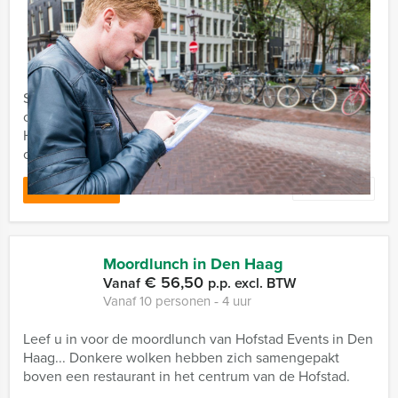
Escape City Lunch Game in Den
Haag
€ 62,50
Vanaf
p.p. excl. BTW
Vanaf 12 personen ‐ 5 uur
Sensationeel, avontuurlijk en afgewisseld met gezellige
culinaire verrassingen! Escape City Brunch Game in Den
Haag van Hofstad Events is misschien wel het meest
complete ...
Favoriet
LEES MEER
Moordlunch in Den Haag
€ 56,50
Vanaf
p.p. excl. BTW
Vanaf 10 personen ‐ 4 uur
Leef u in voor de moordlunch van Hofstad Events in Den
Haag... Donkere wolken hebben zich samengepakt
boven een restaurant in het centrum van de Hofstad.