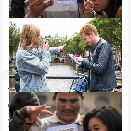
Prijs voor het winnende team
Teambuilding
Te boeken op uw gewenste dag en tijdstip!
Reservering voor kleinere groepen:
Komt u niet aan het minimale aantal deelnemers voor
dit arrangement? Als u bereid bent voor het minimale
aantal te betalen, kunt u ook gewoon voor minder
personen boeken!
Jouw uitje
Prijs :
12 - 19 personen
€ 29,50 p.p.
20 - 29 personen
€ 27,50 p.p.
30 - 39 personen
€ 24,50 p.p.
Vanaf 40 personen
€ 22,50 p.p.