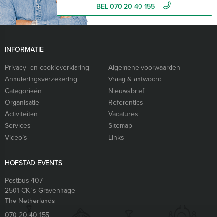
BEL 070 20 40 155
INFORMATIE
Privacy- en cookieverklaring
Algemene voorwaarden
Annuleringsverzekering
Vraag & antwoord
Categorieën
Nieuwsbrief
Organisatie
Referenties
Activiteiten
Vacatures
Services
Sitemap
Video’s
Links
HOFSTAD EVENTS
Postbus 407
2501 CK
's-Gravenhage
The Netherlands
070 20 40 155