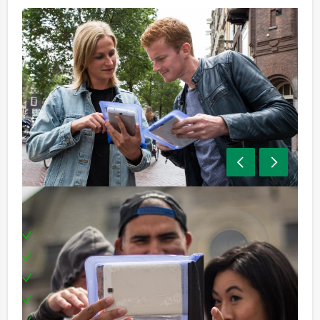
Inclusief:
Enthousiaste begeleiding
1 drankje (bier, fris, huiswijn, koffie of thee)
Boekje met vragen / opdrachten
GPS per team