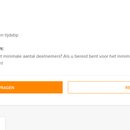
 tijdstip
n:
et minimale aantal deelnemers? Als u bereid bent voor het minima
n!
VRAGEN
R