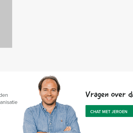
Vragen over di
nden
anisatie
e
CHAT MET JEROEN