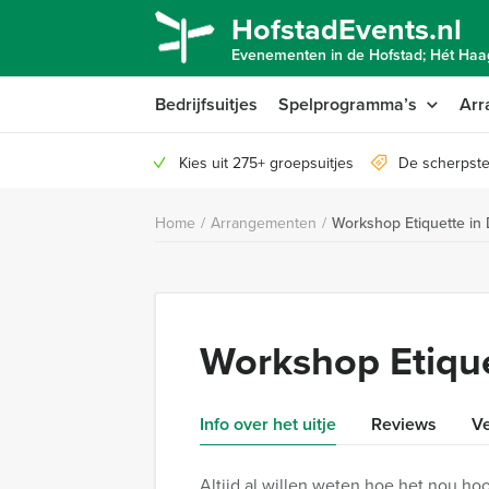
HofstadEvents.nl
Evenementen in de Hofstad; Hét Haag
Bedrijfsuitjes
Spelprogramma’s
Arr
Kies uit 275+ groepsuitjes
De scherpste
Home
/
Arrangementen
/
Workshop Etiquette in
Workshop Etiqu
Info over het uitje
Reviews
Ve
Altijd al willen weten hoe het nou ho