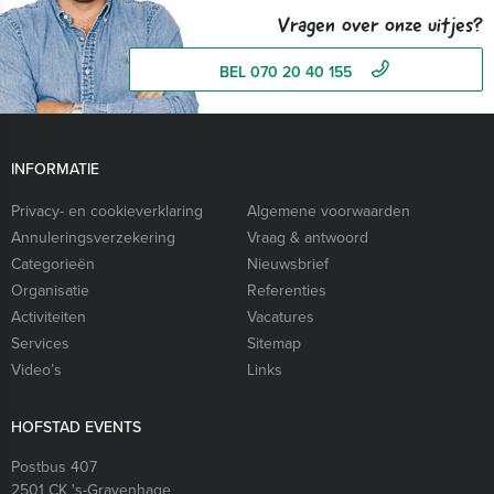
Vragen over onze uitjes?
BEL 070 20 40 155
INFORMATIE
Privacy- en cookieverklaring
Algemene voorwaarden
Annuleringsverzekering
Vraag & antwoord
Categorieën
Nieuwsbrief
Organisatie
Referenties
Activiteiten
Vacatures
Services
Sitemap
Video’s
Links
HOFSTAD EVENTS
Postbus 407
2501 CK
's-Gravenhage