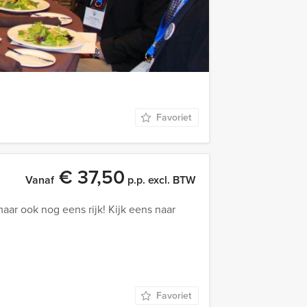
Vanaf
p.p. excl. BTW
nts: De alleskunner! in Den Haag!
Favoriet
€ 37,50
Vanaf
p.p. excl. BTW
aar ook nog eens rijk! Kijk eens naar
Favoriet