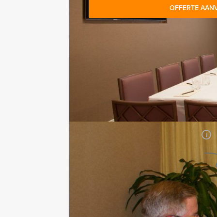
OFFERTE AAN
Jouw uitje
Prijs:
Vanaf
€ 99,50 p.p. excl.
BTW
Duur:
8 uur en 30 minuten
Aantal:
Minimaal 10 personen
i
Geheel vrijblijvend
OFFERTE AANVRAGEN
RESERVEREN