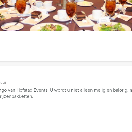
 uur en 30 minuten
e spectaculaire, gelijknamige spelshow presenteert Hofstad Eve
 uur
go van Hofstad Events. U wordt u niet alleen melig en balorig, m
rijzenpakketten.