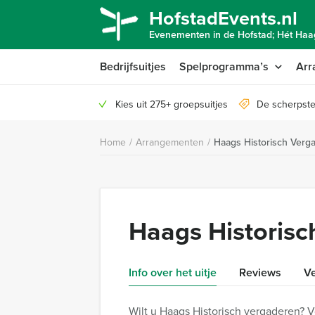
HofstadEvents.nl
Evenementen in de Hofstad; Hét Haag
Bedrijfsuitjes
Spelprogramma’s
Arr
Kies uit 275+ groepsuitjes
De scherpste
Home
/
Arrangementen
/
Haags Historisch Verg
Haags Historisc
Info over het uitje
Reviews
Ve
Wilt u Haags Historisch vergaderen? V