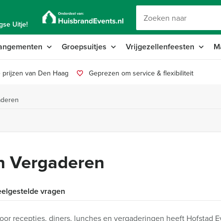
se Uitje!
angementen
Groepsuitjes
Vrijgezellenfeesten
M
 prijzen van Den Haag
Geprezen om service & flexibiliteit
aderen
h Vergaderen
elgestelde vragen
oor recepties, diners, lunches en vergaderingen heeft Hofstad E