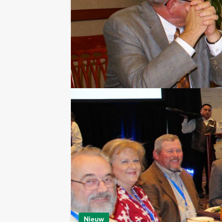
Ik heb een vraag over dit uitje
Hulp nodig bij het
kiezen?
070 20 40 155
Chat met Jeroen
Stuur ons een mailtje
Bel mij terug
Bekijk printbare versie
Combineer dit uitje met:
De Alleskunner
Nieuw